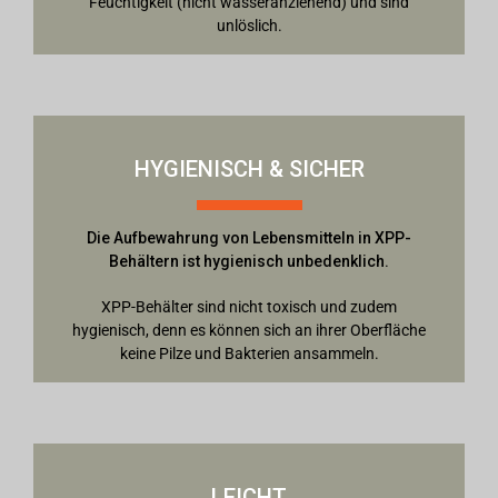
Feuchtigkeit (nicht wasseranziehend) und sind
unlöslich.
HYGIENISCH & SICHER
Die Aufbewahrung von Lebensmitteln in XPP-
Behältern ist hygienisch unbedenklich.
XPP-Behälter sind nicht toxisch und zudem
hygienisch, denn es können sich an ihrer Oberfläche
keine Pilze und Bakterien ansammeln.
LEICHT