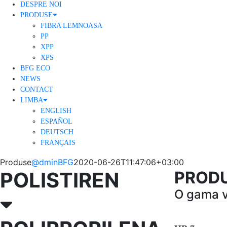
DESPRE NOI
PRODUSE
FIBRA LEMNOASA
PP
XPP
XPS
BFG ECO
NEWS
CONTACT
LIMBA
ENGLISH
ESPAÑOL
DEUTSCH
FRANÇAIS
Produse
@dminBFG
2020-06-26T11:47:06+03:00
POLISTIREN
PRODU
O gama va