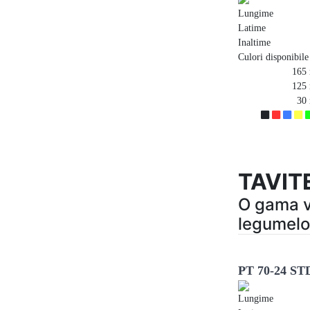
Lungime
Latime
Inaltime
Culori disponibile
165
125
30
TAVIT
O gama va
legumelor
PT 70-24 ST
Lungime